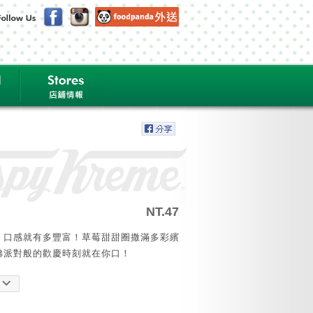
NT.47
，口感就有多豐富！草莓甜甜圈撒滿多彩繽
彿派對般的歡慶時刻就在你口！