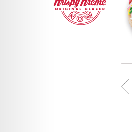
檸檬夾心貝
可可餅乾甜甜圈
靜岡抹茶蛋糕