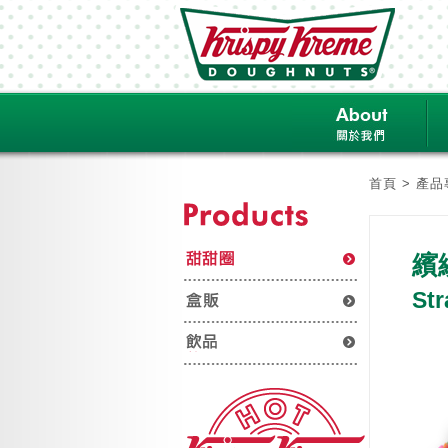
首頁
>
產品
繽
Str