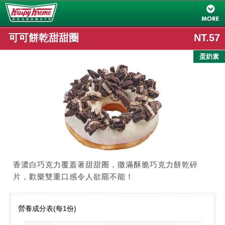
可可餅乾甜甜圈
NT.57
門市限定
蛋奶素
香濃白巧克力覆蓋著甜甜圈，撒滿酥脆巧克力餅乾碎
片，歡樂雙重口感令人欲罷不能！
營養成分表(每1份)